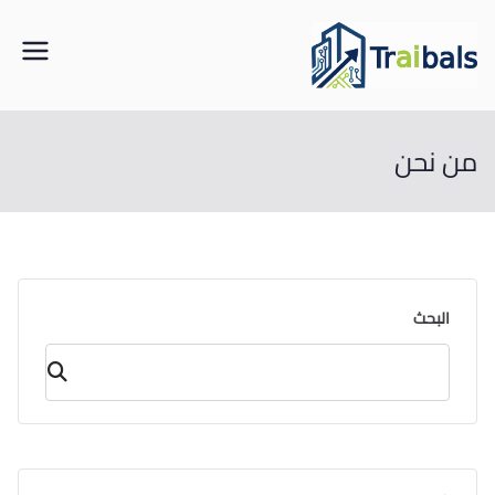
خطى
لى
traibals
من مواقع البناء إلى خوارزميات الذكاء
لمحتوى
من نحن
البحث
البحث