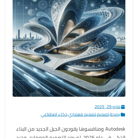
مايو 29, 2025
برمجة
،
تصميم
،
تصميم معماري
،
ذكاء اصطناعي
Autodesk ومنافسوها يقودون الجيل الجديد من البناء
الذكي في عام 2025، لم يعد التصميم المعماري مجرد