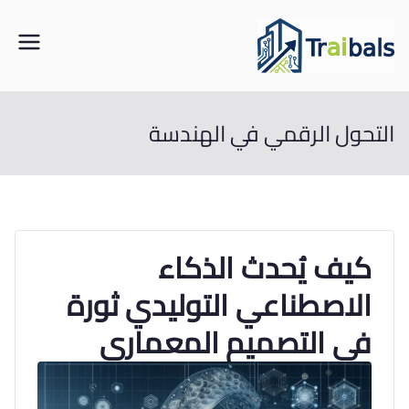
خطى
لى
traibals
من مواقع البناء إلى خوارزميات الذكاء
لمحتوى
التحول الرقمي في الهندسة
كيف يُحدث الذكاء
الاصطناعي التوليدي ثورة
في التصميم المعماري